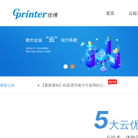
首页
云应
最新公告
※
【重要通知】机器需升级方可使用的公...
5
大云
从技术、体验